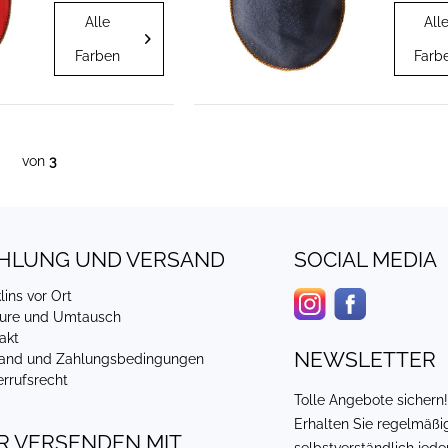
die Garderobe
die Gar
Alle
All
hängen können.
hängen 
Vier Paar nach
Vier Pa
Farben
Farb
Ihrer Farbwahl.
Ihrer Fa
Falls keine
Falls ke
anderen
andere
Wünsche
Wünsch
ausgesprochen
ausges
werden,
werden,
von
3
erhalten Sie
erhalten
zwei...
zwei...
HLUNG UND VERSAND
SOCIAL MEDIA
lins vor Ort
ure und Umtausch
akt
NEWSLETTER
and und Zahlungsbedingungen
rrufsrecht
Tolle Angebote sichern
Erhalten Sie regelmäßi
R VERSENDEN MIT
selbstverständlich jed