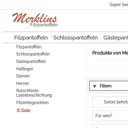
Super Ser
Filzpantoffeln
Schlosspantoffeln
Gästepant
Filzpantoffeln
Produkte von Me
Schlosspantoffeln
Gästepantoffeln
Haflinger
Damen
Herren
Filtern
Rutschfeste
Latexbeschichtung
Sofort liefer
Filzeinlegesohlen
% Sale
Für wen?