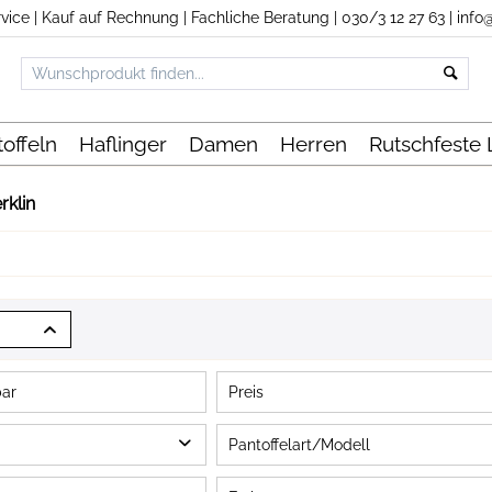
vice
|
Kauf auf Rechnung
|
Fachliche Beratung
|
030/3 12 27 63
|
info
offeln
Haflinger
Damen
Herren
Rutschfeste
rklin
bar
Preis
Pantoffelart/Modell
von
2,00 €
bis
59,00 €