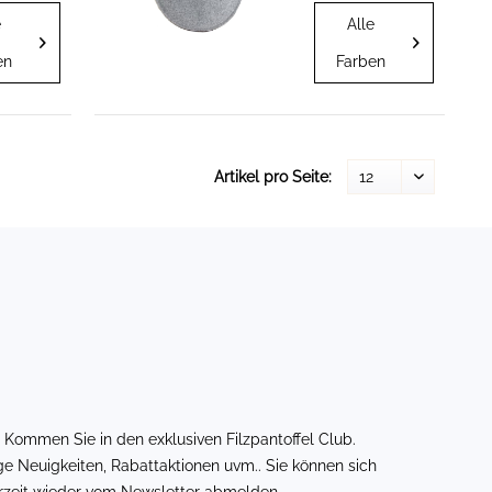
derobe
die Garderobe
e
Alle
können.
hängen können.
ar nach
Vier Paar nach
en
Farben
rbwahl.
Ihrer Farbwahl.
ine
Falls keine
n
anderen
e
Wünsche
prochen
ausgesprochen
werden,
Artikel pro Seite:
 Sie
erhalten Sie
zwei...
! Kommen Sie in den exklusiven
Filzpantoffel Club
.
ge Neuigkeiten, Rabattaktionen uvm.. Sie können sich
erzeit wieder vom Newsletter abmelden.