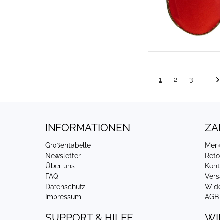
1
2
3
INFORMATIONEN
ZA
Größentabelle
Merk
Newsletter
Reto
Über uns
Kont
FAQ
Vers
Datenschutz
Wide
Impressum
AGB
SUPPORT & HILFE
WI