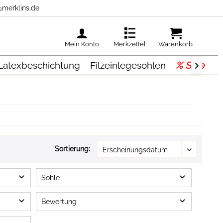
@merklins.de
Mein Konto
Merkzettel
Warenkorb
 Latexbeschichtung
Filzeinlegesohlen
% Sale

Sortierung:
Sohle
Filzlaufsohle
Bewertung