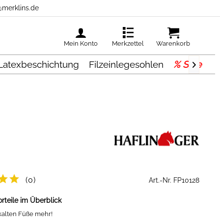
@merklins.de
Mein Konto
Merkzettel
Warenkorb
 Latexbeschichtung
Filzeinlegesohlen
% Sale

(0)
Art.-Nr.
FP10128
rteile im Überblick
kalten Füße mehr!