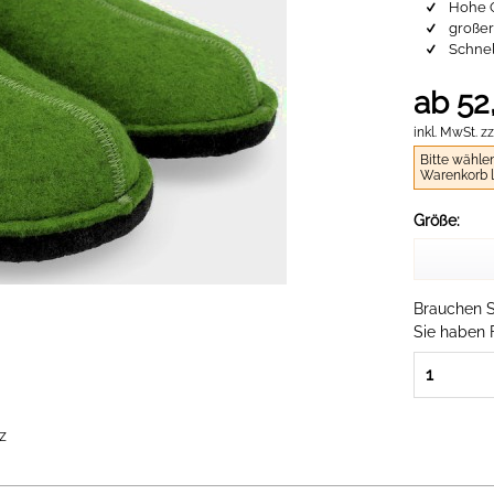
Hohe Q
großer
Schnel
ab 52
inkl. MwSt.
zz
Bitte wähle
Warenkorb 
Größe:
Brauchen Si
Sie haben 
z