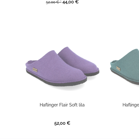
44,00 €
52,00 € *
Haflinger Flair Soft lila
Haflinge
52,00 €