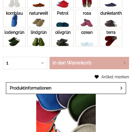
kornblau
naturweiß
Petrol
rosa
dunkelanthrazit
lodengrün
lindgrün
olivgrün
ozean
terra
In den Warenkorb
Artikel merken
Produktinformationen